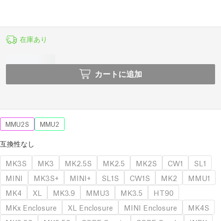
在庫あり
カートに追加
MMU2S
MMU2
互換性なし
MK3S
MK3
MK2.5S
MK2.5
MK2S
CW1
SL1
MINI
MK3S+
MINI+
SL1S
CW1S
MK2
MMU1
MK4
XL
MK3.9
MMU3
MK3.5
HT90
MKx Enclosure
XL Enclosure
MINI Enclosure
MK4S