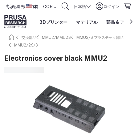
配送先
USD ($)
アメリカ合衆国
CORE One L: Now In Stock!
日本語
ログイン
3Dプリンター
マテリアル
部品
&
アクセサ
交換部品
MMU2/MMU2S
MMU2/S プラスチック部品
MMU2/2S/3
Electronics cover black MMU2