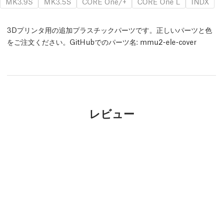
MK3.9S
MK3.5S
CORE One/+
CORE One L
INDX
3Dプリンタ用の追加プラスチックパーツです。正しいパーツと色
をご注文ください。GitHubでのパーツ名: mmu2-ele-cover
レビュー