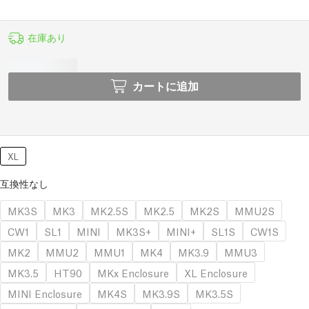
在庫あり
カートに追加
XL
互換性なし
MK3S
MK3
MK2.5S
MK2.5
MK2S
MMU2S
CW1
SL1
MINI
MK3S+
MINI+
SL1S
CW1S
MK2
MMU2
MMU1
MK4
MK3.9
MMU3
MK3.5
HT90
MKx Enclosure
XL Enclosure
MINI Enclosure
MK4S
MK3.9S
MK3.5S