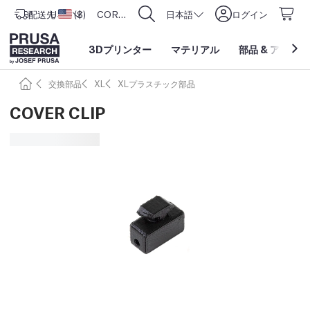
配送先
USD ($)
アメリカ合衆国
CORE One L: Now In Stock!
日本語
ログイン
3Dプリンター
マテリアル
部品
&
アクセサ
交換部品
XL
XLプラスチック部品
COVER CLIP