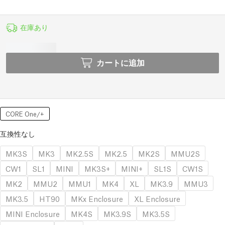
在庫あり
カートに追加
CORE One/+
互換性なし
MK3S
MK3
MK2.5S
MK2.5
MK2S
MMU2S
CW1
SL1
MINI
MK3S+
MINI+
SL1S
CW1S
MK2
MMU2
MMU1
MK4
XL
MK3.9
MMU3
MK3.5
HT90
MKx Enclosure
XL Enclosure
MINI Enclosure
MK4S
MK3.9S
MK3.5S