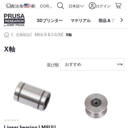
配送先
USD ($)
アメリカ合衆国
CORE One L: Now In Stock!
日本語
ログイン
3Dプリンター
マテリアル
部品
&
アクセサ
交換部品
MK4/S & 3.9/S
X軸
X軸
並び順
Linear bearing LM8UU