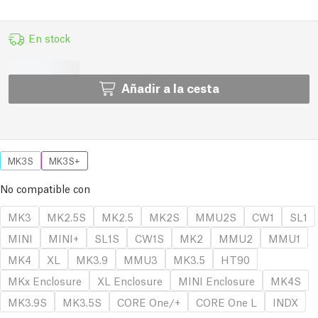
En stock
Añadir a la cesta
MK3S
MK3S+
No compatible con
MK3
MK2.5S
MK2.5
MK2S
MMU2S
CW1
SL1
MINI
MINI+
SL1S
CW1S
MK2
MMU2
MMU1
MK4
XL
MK3.9
MMU3
MK3.5
HT90
MKx Enclosure
XL Enclosure
MINI Enclosure
MK4S
MK3.9S
MK3.5S
CORE One/+
CORE One L
INDX