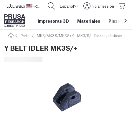
Envío a
USD ($)
Estados Unidos
CORE One L: ¡Ya disponible!
Español
Iniciar sesión
Impresoras 3D
Materiales
Piezas y a
Partes
MK3/MK3S/MK3S+
MK3/S/+ Piezas plásticas
Y BELT IDLER MK3S/+