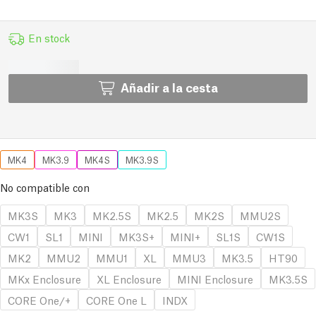
En stock
Añadir a la cesta
MK4
MK3.9
MK4S
MK3.9S
No compatible con
MK3S
MK3
MK2.5S
MK2.5
MK2S
MMU2S
CW1
SL1
MINI
MK3S+
MINI+
SL1S
CW1S
MK2
MMU2
MMU1
XL
MMU3
MK3.5
HT90
MKx Enclosure
XL Enclosure
MINI Enclosure
MK3.5S
CORE One/+
CORE One L
INDX