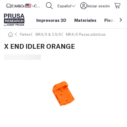
Envío a
USD ($)
Estados Unidos
CORE One L: ¡Ya disponible!
Español
Iniciar sesión
Impresoras 3D
Materiales
Piezas y a
Partes
MK4/S & 3.9/S
MK4/S Piezas plásticas
X END IDLER ORANGE