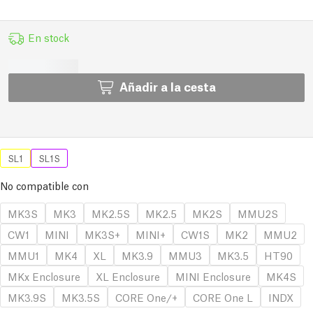
En stock
Añadir a la cesta
SL1
SL1S
No compatible con
MK3S
MK3
MK2.5S
MK2.5
MK2S
MMU2S
CW1
MINI
MK3S+
MINI+
CW1S
MK2
MMU2
MMU1
MK4
XL
MK3.9
MMU3
MK3.5
HT90
MKx Enclosure
XL Enclosure
MINI Enclosure
MK4S
MK3.9S
MK3.5S
CORE One/+
CORE One L
INDX