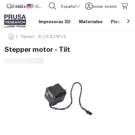
Envío a
USD ($)
Estados Unidos
CORE One L: ¡Ya disponible!
Español
Iniciar sesión
Impresoras 3D
Materiales
Piezas y a
Partes
SL1/S & CW1/S
Stepper motor - Tilt