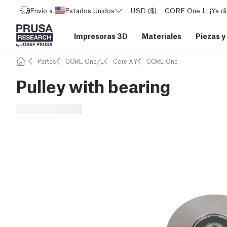
Envío a
Estados Unidos
USD ($)
CORE One L: ¡Ya di
Impresoras 3D
Materiales
Piezas y
Partes
CORE One/L
Core XY
CORE One
Pulley with bearing