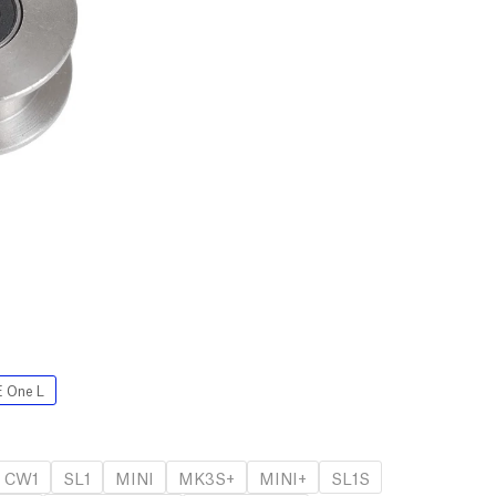
 One L
CW1
SL1
MINI
MK3S+
MINI+
SL1S