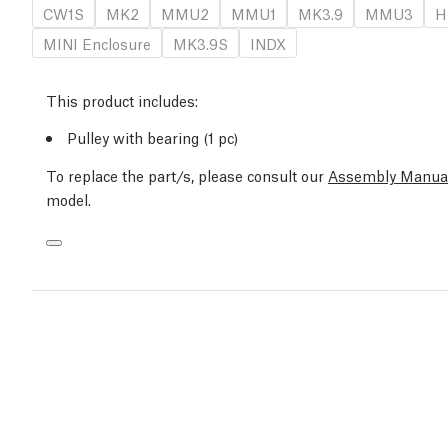
CW1S
MK2
MMU2
MMU1
MK3.9
MMU3
H
MINI Enclosure
MK3.9S
INDX
This product includes:
Pulley with bearing (1 pc)
To replace the part/s, please consult our
Assembly Manua
model.