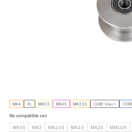
MK4
XL
MK3.5
MK4S
MK3.5S
CORE One/+
CORE
No compatible con
MK3S
MK3
MK2.5S
MK2.5
MK2S
MMU2S