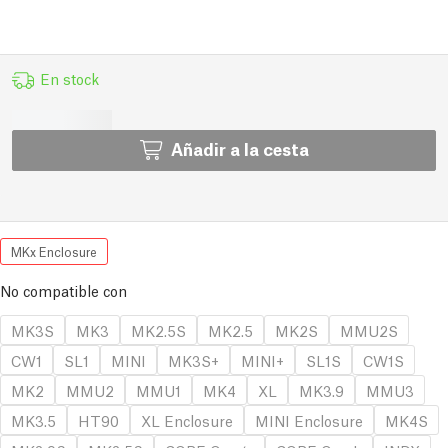
En stock
Añadir a la cesta
MKx Enclosure
No compatible con
MK3S
MK3
MK2.5S
MK2.5
MK2S
MMU2S
CW1
SL1
MINI
MK3S+
MINI+
SL1S
CW1S
MK2
MMU2
MMU1
MK4
XL
MK3.9
MMU3
MK3.5
HT90
XL Enclosure
MINI Enclosure
MK4S