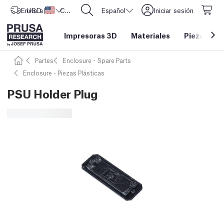
Envío a
USD ($)
Estados Unidos
CORE One L: ¡Ya disponible!
Español
Iniciar sesión
Impresoras 3D
Materiales
Piezas y a
Partes
Enclosure - Spare Parts
Enclosure - Piezas Plásticas
PSU Holder Plug