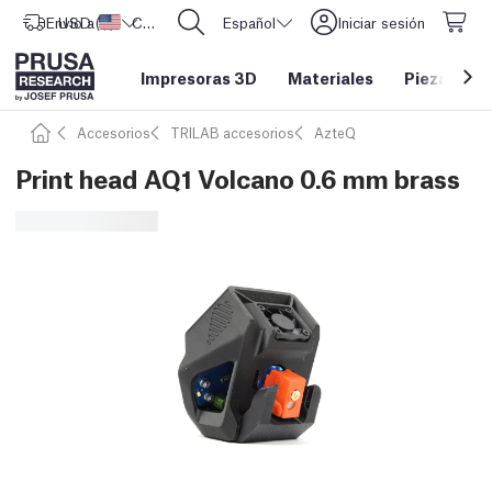
Envío a
USD ($)
Estados Unidos
CORE One L: ¡Ya disponible!
Español
Iniciar sesión
Impresoras 3D
Materiales
Piezas y a
Accesorios
TRILAB accesorios
AzteQ
Print head AQ1 Volcano 0.6 mm brass