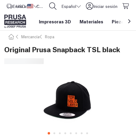
Envío a
USD ($)
Estados Unidos
CORE One L: ¡Ya disponible!
Español
Iniciar sesión
Impresoras 3D
Materiales
Piezas y a
Mercancía
Ropa
Original Prusa Snapback TSL black