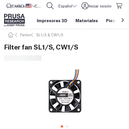
Envío a
USD ($)
Estados Unidos
CORE One L: ¡Ya disponible!
Español
Iniciar sesión
Impresoras 3D
Materiales
Piezas y a
Partes
SL1/S & CW1/S
Filter fan SL1/S, CW1/S