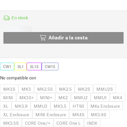
En stock
Añadir a la cesta
CW1
SL1
SL1S
CW1S
No compatible con
MK3S
MK3
MK2.5S
MK2.5
MK2S
MMU2S
MINI
MK3S+
MINI+
MK2
MMU2
MMU1
MK4
XL
MK3.9
MMU3
MK3.5
HT90
MKx Enclosure
XL Enclosure
MINI Enclosure
MK4S
MK3.9S
MK3.5S
CORE One/+
CORE One L
INDX