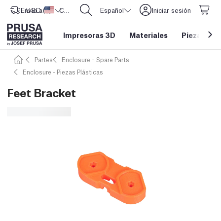
Envío a
USD ($)
Estados Unidos
CORE One L: ¡Ya disponible!
Español
Iniciar sesión
Impresoras 3D
Materiales
Piezas y a
Partes
Enclosure - Spare Parts
Enclosure - Piezas Plásticas
Feet Bracket