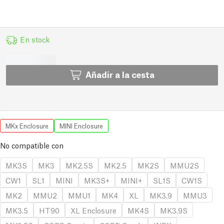
En stock
Añadir a la cesta
MKx Enclosure
MINI Enclosure
No compatible con
MK3S
MK3
MK2.5S
MK2.5
MK2S
MMU2S
CW1
SL1
MINI
MK3S+
MINI+
SL1S
CW1S
MK2
MMU2
MMU1
MK4
XL
MK3.9
MMU3
MK3.5
HT90
XL Enclosure
MK4S
MK3.9S