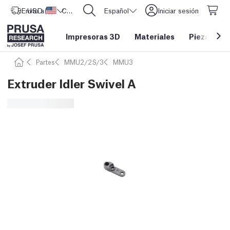
Envío a
USD ($)
Estados Unidos
CORE One L: ¡Ya disponible!
Español
Iniciar sesión
Impresoras 3D
Materiales
Piezas y a
Partes
MMU2/2S/3
MMU3
Extruder Idler Swivel A