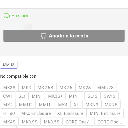
En stock
Añadir a la cesta
MMU3
No compatible con
MK3S
MK3
MK2.5S
MK2.5
MK2S
MMU2S
CW1
SL1
MINI
MK3S+
MINI+
SL1S
CW1S
MK2
MMU2
MMU1
MK4
XL
MK3.9
MK3.5
HT90
MKx Enclosure
XL Enclosure
MINI Enclosure
MK4S
MK3.9S
MK3.5S
CORE One/+
CORE One L