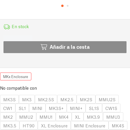
En stock
Añadir a la cesta
MKx Enclosure
No compatible con
MK3S
MK3
MK2.5S
MK2.5
MK2S
MMU2S
CW1
SL1
MINI
MK3S+
MINI+
SL1S
CW1S
MK2
MMU2
MMU1
MK4
XL
MK3.9
MMU3
MK3.5
HT90
XL Enclosure
MINI Enclosure
MK4S