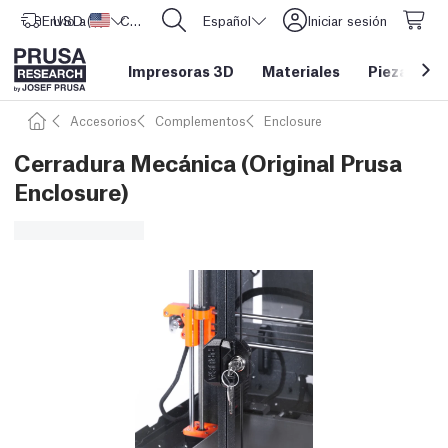
Envío a
USD ($)
Estados Unidos
CORE One L: ¡Ya disponible!
Español
Iniciar sesión
Impresoras 3D
Materiales
Piezas y a
Accesorios
Complementos
Enclosure
Cerradura Mecánica (Original Prusa
Enclosure)