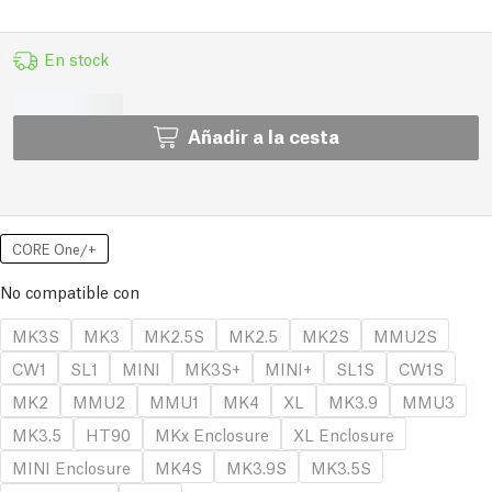
En stock
Añadir a la cesta
CORE One/+
No compatible con
MK3S
MK3
MK2.5S
MK2.5
MK2S
MMU2S
CW1
SL1
MINI
MK3S+
MINI+
SL1S
CW1S
MK2
MMU2
MMU1
MK4
XL
MK3.9
MMU3
MK3.5
HT90
MKx Enclosure
XL Enclosure
MINI Enclosure
MK4S
MK3.9S
MK3.5S