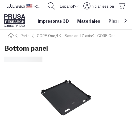
Envío a
USD ($)
Estados Unidos
CORE One L: ¡Ya disponible!
Español
Iniciar sesión
Impresoras 3D
Materiales
Piezas y a
Partes
CORE One/L
Base and Z-axis
CORE One
Bottom panel