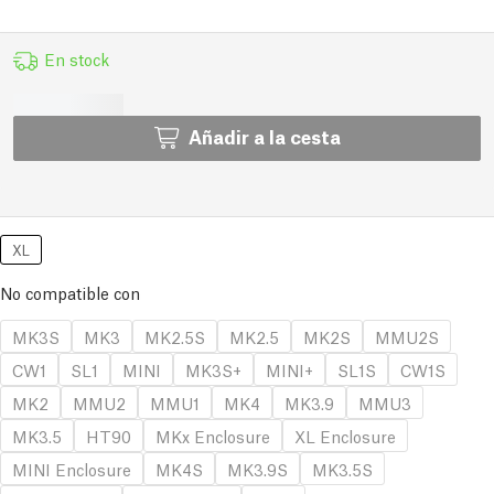
En stock
Añadir a la cesta
XL
No compatible con
MK3S
MK3
MK2.5S
MK2.5
MK2S
MMU2S
CW1
SL1
MINI
MK3S+
MINI+
SL1S
CW1S
MK2
MMU2
MMU1
MK4
MK3.9
MMU3
MK3.5
HT90
MKx Enclosure
XL Enclosure
MINI Enclosure
MK4S
MK3.9S
MK3.5S