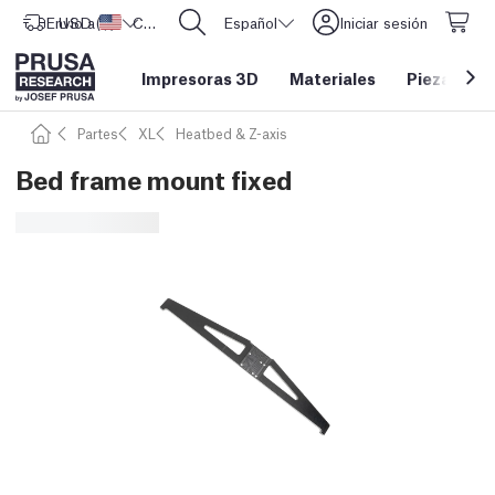
Envío a
USD ($)
Estados Unidos
CORE One L: ¡Ya disponible!
Español
Iniciar sesión
Impresoras 3D
Materiales
Piezas y a
Partes
XL
Heatbed & Z-axis
Bed frame mount fixed