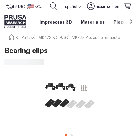
Envío a
USD ($)
Estados Unidos
CORE One L: ¡Ya disponible!
Español
Iniciar sesión
Impresoras 3D
Materiales
Piezas y a
Partes
MK4/S & 3.9/S
MK4/S Piezas de repuesto
Bearing clips