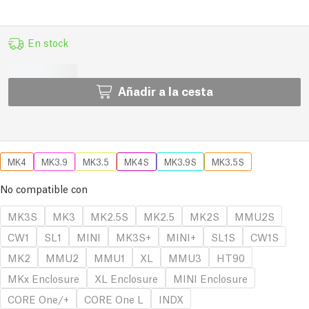
En stock
Añadir a la cesta
MK4
MK3.9
MK3.5
MK4S
MK3.9S
MK3.5S
No compatible con
MK3S
MK3
MK2.5S
MK2.5
MK2S
MMU2S
CW1
SL1
MINI
MK3S+
MINI+
SL1S
CW1S
MK2
MMU2
MMU1
XL
MMU3
HT90
MKx Enclosure
XL Enclosure
MINI Enclosure
CORE One/+
CORE One L
INDX