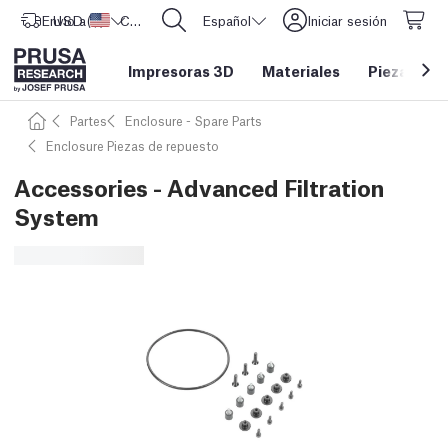
Envío a
USD ($)
Estados Unidos
CORE One L: ¡Ya disponible!
Español
Iniciar sesión
Impresoras 3D
Materiales
Piezas y a
Partes
Enclosure - Spare Parts
Enclosure Piezas de repuesto
Accessories - Advanced Filtration
System