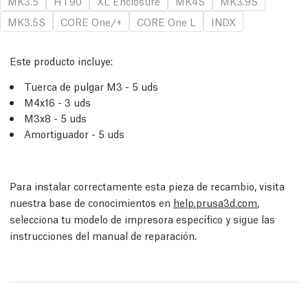
MK3.5
HT90
XL Enclosure
MK4S
MK3.9S
MK3.5S
CORE One/+
CORE One L
INDX
Este producto incluye:
Tuerca de pulgar M3 - 5 uds
M4x16 - 3 uds
M3x8 - 5 uds
Amortiguador - 5 uds
Para instalar correctamente esta pieza de recambio, visita
nuestra base de conocimientos en
help.prusa3d.com
,
selecciona tu modelo de impresora específico y sigue las
instrucciones del manual de reparación.