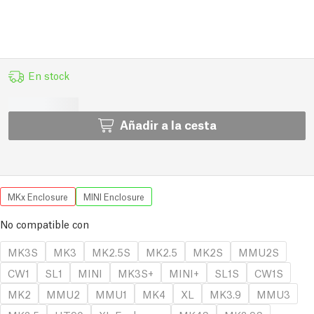
En stock
Añadir a la cesta
MKx Enclosure
MINI Enclosure
No compatible con
MK3S
MK3
MK2.5S
MK2.5
MK2S
MMU2S
CW1
SL1
MINI
MK3S+
MINI+
SL1S
CW1S
MK2
MMU2
MMU1
MK4
XL
MK3.9
MMU3