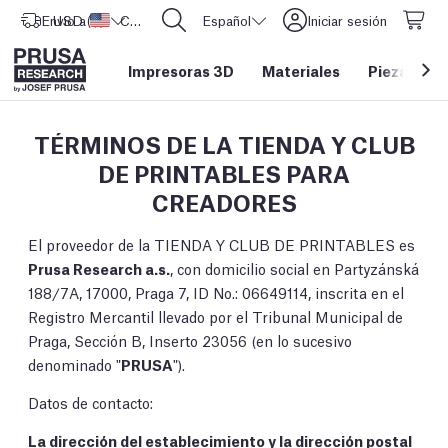
Envío a
USD ($)
Estados Unidos
CORE One L: ¡Ya disponible!
Español
Iniciar sesión
Impresoras 3D
Materiales
Piezas y a
TÉRMINOS DE LA TIENDA Y CLUB
DE PRINTABLES PARA
CREADORES
El proveedor de la TIENDA Y CLUB DE PRINTABLES es
Prusa Research a.s.
, con domicilio social en Partyzánská
188/7A, 17000, Praga 7, ID No.: 06649114, inscrita en el
Registro Mercantil llevado por el Tribunal Municipal de
Praga, Sección B, Inserto 23056 (en lo sucesivo
denominado "
PRUSA
").
Datos de contacto:
La dirección del establecimiento y la dirección postal