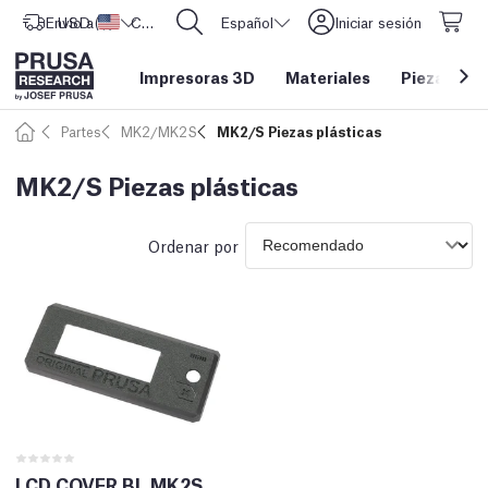
Envío a
USD ($)
Estados Unidos
CORE One L: ¡Ya disponible!
Español
Iniciar sesión
Impresoras 3D
Materiales
Piezas y a
Partes
MK2/MK2S
MK2/S Piezas plásticas
MK2/S Piezas plásticas
Ordenar por
LCD COVER BL MK2S