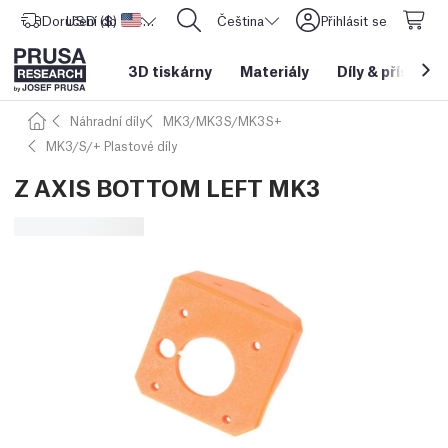
Doručení do
USD ($)
Spojené státy americké
CORE One L: Nyní skladem!
Čeština
Přihlásit se
3D tiskárny
Materiály
Díly
&
příslušen
Náhradní díly
MK3/MK3S/MK3S+
MK3/S/+ Plastové díly
Z AXIS BOTTOM LEFT MK3