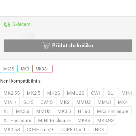
Skladem
Přidat do košíku
MK3S
MK3
MK3S+
Není kompatibilní s
MK2.5S
MK2.5
MK2S
MMU2S
CW1
SL1
MINI
MINI+
SL1S
CW1S
MK2
MMU2
MMU1
MK4
XL
MK3.9
MMU3
MK3.5
HT90
MKx Enclosure
XL Enclosure
MINI Enclosure
MK4S
MK3.9S
MK3.5S
CORE One/+
CORE One L
INDX