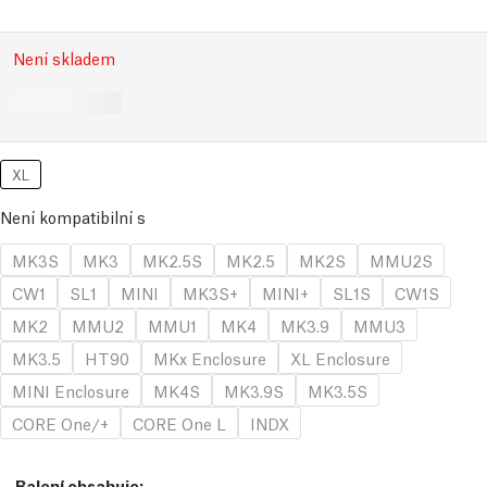
Není skladem
XL
Není kompatibilní s
MK3S
MK3
MK2.5S
MK2.5
MK2S
MMU2S
CW1
SL1
MINI
MK3S+
MINI+
SL1S
CW1S
MK2
MMU2
MMU1
MK4
MK3.9
MMU3
MK3.5
HT90
MKx Enclosure
XL Enclosure
MINI Enclosure
MK4S
MK3.9S
MK3.5S
CORE One/+
CORE One L
INDX
Balení obsahuje: