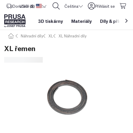
Doručení do
USD ($)
Spojené státy americké
CORE One L: Nyní skladem!
Čeština
Přihlásit se
3D tiskárny
Materiály
Díly
&
příslušen
Náhradní díly
XL
XL Náhradní díly
XL řemen