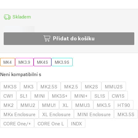
Skladem
Přidat do košíku
MK4
MK3.9
MK4S
MK3.9S
Není kompatibilní s
MK3S
MK3
MK2.5S
MK2.5
MK2S
MMU2S
CW1
SL1
MINI
MK3S+
MINI+
SL1S
CW1S
MK2
MMU2
MMU1
XL
MMU3
MK3.5
HT90
MKx Enclosure
XL Enclosure
MINI Enclosure
MK3.5S
CORE One/+
CORE One L
INDX