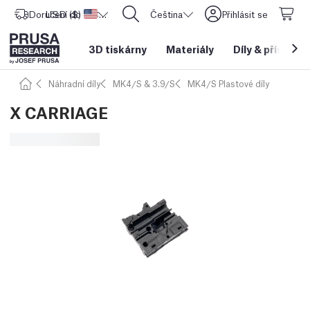
Doručení do
USD ($)
Spojené státy americké
CORE One L: Nyní skladem!
Čeština
Přihlásit se
3D tiskárny
Materiály
Díly
&
příslušen
Náhradní díly
MK4/S & 3.9/S
MK4/S Plastové díly
X CARRIAGE