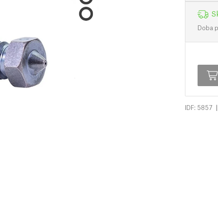
S
Doba př
|
IDF: 5857