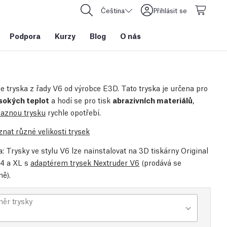
Čeština
Přihlásit se
Podpora
Kurzy
Blog
O nás
je tryska z řady V6 od výrobce E3D. Tato tryska je určena pro
sokých teplot
a hodí se pro tisk
abrazivních materiálů
,
aznou trysku
rychle opotřebí.
znat různé velikosti trysek
 Trysky ve stylu V6 lze nainstalovat na 3D tiskárny Original
4 a XL s
adaptérem trysek Nextruder V6
(prodává se
ě).
ěr trysky