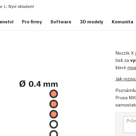
 L: Nyní skladem!
šenství
Pro firmy
Software
3D modely
Komunita
Nozzle X 
tisk za
vy
které
mos
Jak rozpo
Poznámka:
Prusa MK
samostatn
Prům