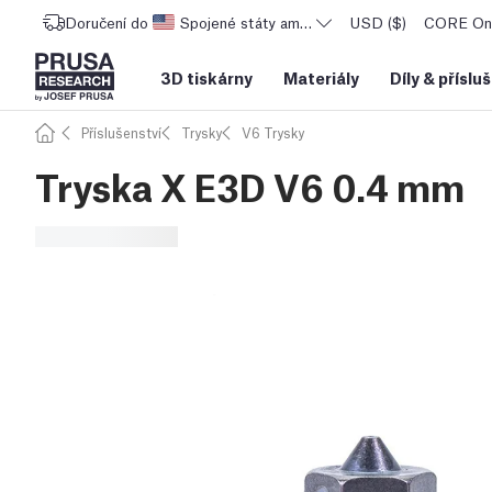
Doručení do
Spojené státy americké
USD ($)
CORE One
3D tiskárny
Materiály
Díly
&
příslu
Příslušenství
Trysky
V6 Trysky
Tryska X E3D V6 0.4 mm