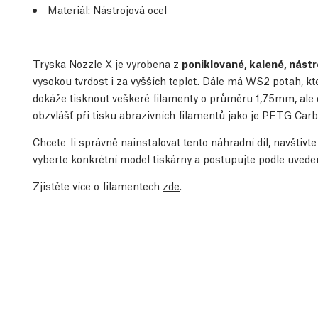
Materiál: Nástrojová ocel
Tryska Nozzle X je vyrobena z
poniklované, kalené, nástr
vysokou tvrdost i za vyšších teplot. Dále má WS2 potah, kt
dokáže tisknout veškeré filamenty o průměru 1,75mm, ale d
obzvlášť při tisku abrazivních filamentů jako je PETG Carb
Chcete-li správně nainstalovat tento náhradní díl, navštiv
vyberte konkrétní model tiskárny a postupujte podle uved
Zjistěte více o filamentech
zde
.