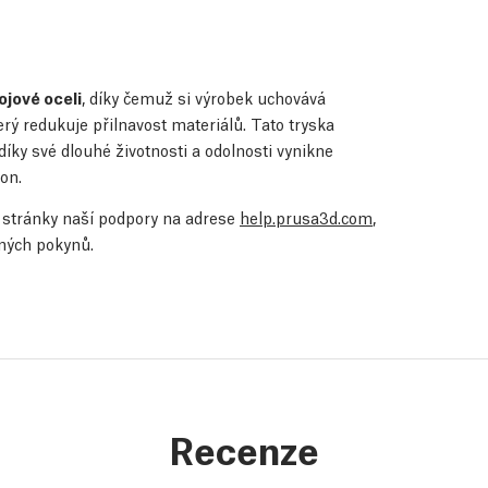
ojové oceli
, díky čemuž si výrobek uchovává
erý redukuje přilnavost materiálů. Tato tryska
íky své dlouhé životnosti a odolnosti vynikne
on.
te stránky naší podpory na adrese
help.prusa3d.com
,
ených pokynů.
Recenze