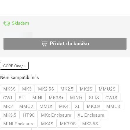
Skladem
Přidat do košíku
CORE One/+
Není kompatibilní s
MK3S
MK3
MK2.5S
MK2.5
MK2S
MMU2S
CW1
SL1
MINI
MK3S+
MINI+
SL1S
CW1S
MK2
MMU2
MMU1
MK4
XL
MK3.9
MMU3
MK3.5
HT90
MKx Enclosure
XL Enclosure
MINI Enclosure
MK4S
MK3.9S
MK3.5S