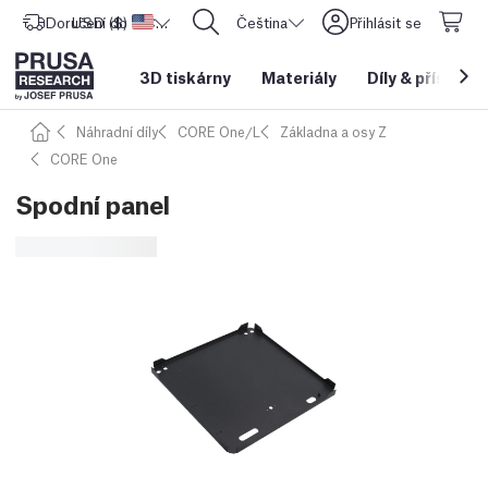
Doručení do
USD ($)
Spojené státy americké
CORE One L: Nyní skladem!
Čeština
Přihlásit se
3D tiskárny
Materiály
Díly
&
příslušen
Náhradní díly
CORE One/L
Základna a osy Z
CORE One
Spodní panel