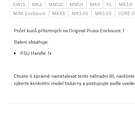
CW1S
MK2
MMU2
MMU1
MK4
XL
MK3.9
MINI Enclosure
MK4S
MK3.9S
MK3.5S
CORE O
Počet kusů přítomných na Original Prusa Enclosure:
1
Balení obsahuje:
PSU Handle: 1x
Chcete-li správně nainstalovat tento náhradní díl, navštiv
vyberte konkrétní model tiskárny a postupujte podle uved