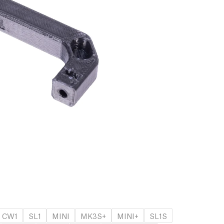
CW1
SL1
MINI
MK3S+
MINI+
SL1S