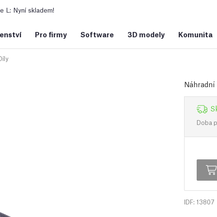
 L: Nyní skladem!
šenství
Pro firmy
Software
3D modely
Komunita
íly
Náhradní 
S
Doba př
IDF: 13807