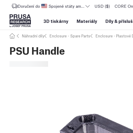
Doručení do
Spojené státy americké
USD ($)
CORE One
3D tiskárny
Materiály
Díly
&
příslu
Náhradní díly
Enclosure - Spare Parts
Enclosure - Plastové D
PSU Handle