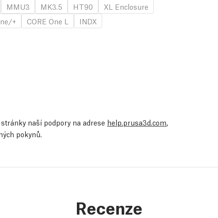
MMU3
MK3.5
HT90
XL Enclosure
ne/+
CORE One L
INDX
te stránky naší podpory na adrese
help.prusa3d.com
,
ených pokynů.
Recenze