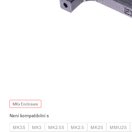
MKx Enclosure
Není kompatibilní s
MK3S
MK3
MK2.5S
MK2.5
MK2S
MMU2S