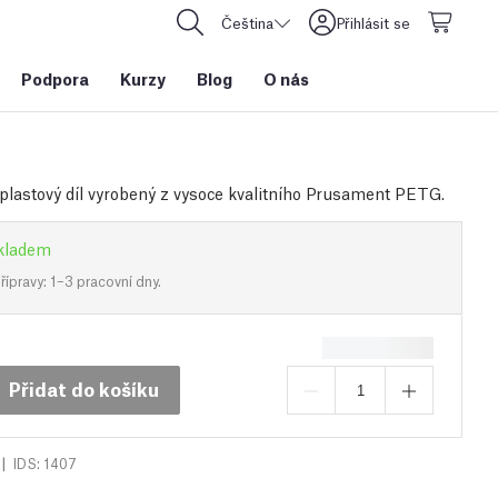
Čeština
Přihlásit se
Podpora
Kurzy
Blog
O nás
plastový díl vyrobený z vysoce kvalitního Prusament PETG.
kladem
ípravy: 1–3 pracovní dny.
Přidat do košíku
|
IDS: 1407