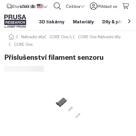
Doručení do
USD ($)
Spojené státy americké
CORE One L: Nyní skladem!
Čeština
Přihlásit se
3D tiskárny
Materiály
Díly
&
příslušen
Náhradní díly
CORE One/L
CORE One Náhradní díly
CORE One
Příslušenství filament senzoru