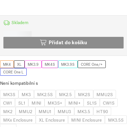
Skladem
Přidat do košíku
MK4
XL
MK3.9
MK4S
MK3.9S
CORE One/+
CORE One L
Není kompatibilní s
MK3S
MK3
MK2.5S
MK2.5
MK2S
MMU2S
CW1
SL1
MINI
MK3S+
MINI+
SL1S
CW1S
MK2
MMU2
MMU1
MMU3
MK3.5
HT90
MKx Enclosure
XL Enclosure
MINI Enclosure
MK3.5S