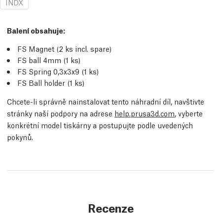
INDX
Balení obsahuje:
FS Magnet (2
ks
incl. spare)
FS ball 4mm (1
ks
​​)
FS Spring 0,3x3x9 (1
ks
​​)
FS Ball holder (1
ks
​​)
Chcete-li správně nainstalovat tento náhradní díl, navštivte
stránky naší podpory na adrese
help.prusa3d.com
, vyberte
konkrétní model tiskárny a postupujte podle uvedených
pokynů.
Recenze