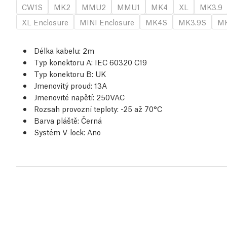
CW1S
MK2
MMU2
MMU1
MK4
XL
MK3.9
XL Enclosure
MINI Enclosure
MK4S
MK3.9S
MK
Délka kabelu: 2m
Typ konektoru A: IEC 60320 C19
Typ konektoru B: UK
Jmenovitý proud: 13A
Jmenovité napětí: 250VAC
Rozsah provozní teploty: -25 až 70°C
Barva pláště: Černá
Systém V-lock: Ano