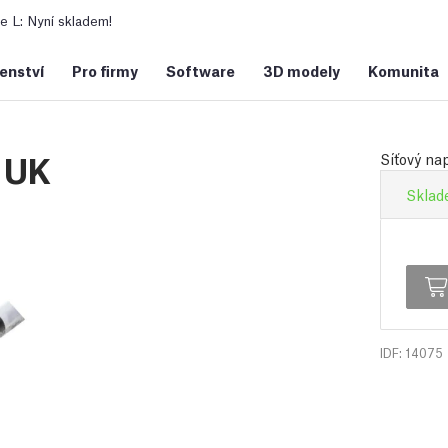
 L: Nyní skladem!
šenství
Pro firmy
Software
3D modely
Komunita
o UK
Síťový na
Sklade
IDF: 14075