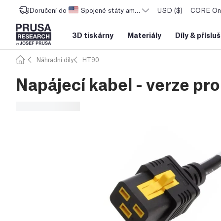
Doručení do
Spojené státy americké
USD ($)
CORE One
3D tiskárny
Materiály
Díly
&
příslu
Náhradní díly
HT90
Napájecí kabel - verze pr