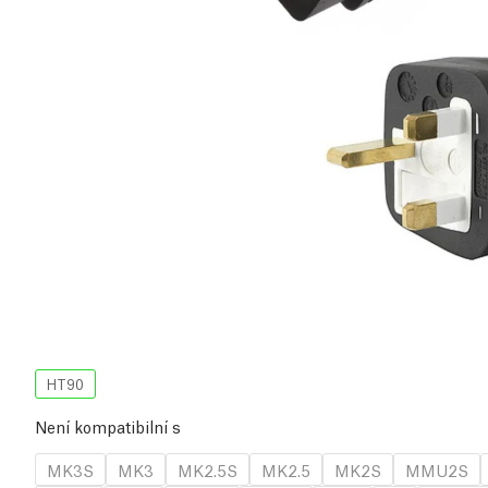
HT90
Není kompatibilní s
MK3S
MK3
MK2.5S
MK2.5
MK2S
MMU2S