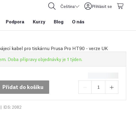
Čeština
Přihlásit se
Podpora
Kurzy
Blog
O nás
pájecí kabel pro tiskárnu Prusa Pro HT90 - verze UK
m. Doba přípravy objednávky je 1 týden.
Přidat do košíku
|
IDS: 2082