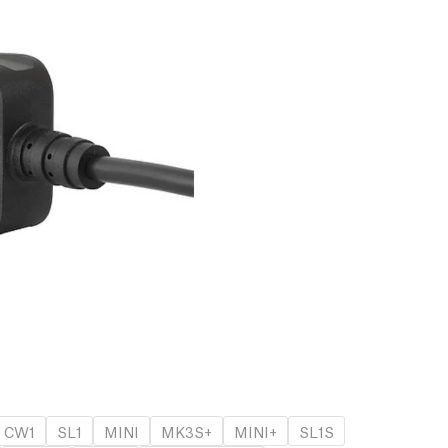
CW1
SL1
MINI
MK3S+
MINI+
SL1S