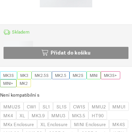
Skladem
Přidat do košíku
MK3S
MK3
MK2.5S
MK2.5
MK2S
MINI
MK3S+
MINI+
MK2
Není kompatibilní s
MMU2S
CW1
SL1
SL1S
CW1S
MMU2
MMU1
MK4
XL
MK3.9
MMU3
MK3.5
HT90
MKx Enclosure
XL Enclosure
MINI Enclosure
MK4S