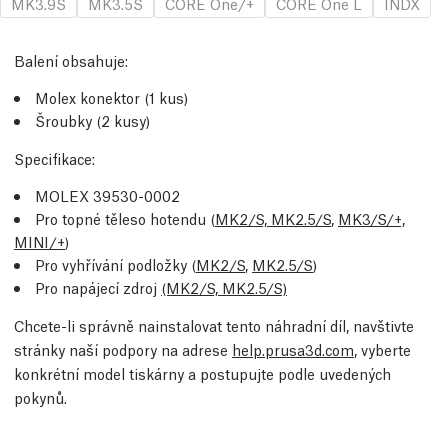
MK3.9S
MK3.5S
CORE One/+
CORE One L
INDX
Balení obsahuje:
Molex konektor (1 kus)
Šroubky (2 kusy)
Specifikace:
MOLEX 39530-0002
Pro topné těleso hotendu (
MK2/S, MK2.5/S
,
MK3/S/+,
MINI/+
)
Pro vyhřívání podložky (
MK2/S
,
MK2.5/S
)
Pro napájecí zdroj
(MK2/S, MK2.5/S)
Chcete-li správně nainstalovat tento náhradní díl, navštivte
stránky naší podpory na adrese
help.prusa3d.com
, vyberte
konkrétní model tiskárny a postupujte podle uvedených
pokynů.