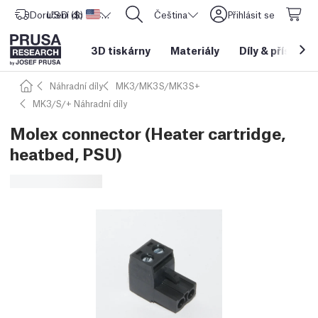
Doručení do
USD ($)
Spojené státy americké
CORE One L: Nyní skladem!
Čeština
Přihlásit se
3D tiskárny
Materiály
Díly
&
příslušen
Náhradní díly
MK3/MK3S/MK3S+
MK3/S/+ Náhradní díly
Molex connector (Heater cartridge,
heatbed, PSU)