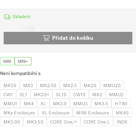
Skladem
Přidat do košíku
MINI
MINI+
Není kompatibilní s
MK3S
MK3
MK2.5S
MK2.5
MK2S
MMU2S
CW1
SL1
MK3S+
SL1S
CW1S
MK2
MMU2
MMU1
MK4
XL
MK3.9
MMU3
MK3.5
HT90
MKx Enclosure
XL Enclosure
MINI Enclosure
MK4S
MK3.9S
MK3.5S
CORE One/+
CORE One L
INDX