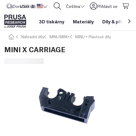
Doručení do
USD ($)
Spojené státy americké
CORE One L: Nyní skladem!
Čeština
Přihlásit se
3D tiskárny
Materiály
Díly
&
příslušen
Náhradní díly
MINI/MINI+
MINI/+ Plastové díly
MINI X CARRIAGE