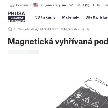
Doručení do
Spojené státy americké
USD ($)
CORE One
3D tiskárny
Materiály
Díly
&
příslu
Náhradní díly
MINI/MINI+
MINI/+ Náhradní díly
Magnetická vyhřívaná pod