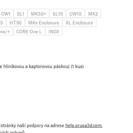
CW1
SL1
MK3S+
SL1S
CW1S
MK2
.5
HT90
MKx Enclosure
XL Enclosure
ne/+
CORE One L
INDX
e hliníkovou a kaptonovou páskou) (1 kus)
te stránky naší podpory na adrese
help.prusa3d.com
,
ených pokynů.