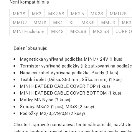
Není kompatibilní s
MK3S
MK3
MK2.5S
MK2.5
MK2S
MMU2S
MMU2
MMU1
MK4
XL
MK3.9
MMU3
MK3
MINI Enclosure
MK4S
MK3.9S
MK3.5S
CORE O
Balení obsahuje:
Magnetická vyhřívaná podložka MINI/+ 24V (1 kus)
Termistor vyhřívané podložky (již zafixovaný na podložc
Napájecí kabel Vyhřívaná podložka-Buddy (1 kus)
Textilní oplet (Délka: 350 mm, Šířka: 5 mm) (1 kus)
MINI HEATBED CABLE COVER TOP (1 kus)
MINI HEATBED CABLE COVER BOTTOM (1 kus)
Matky: M3 Nyloc (3 kusy)
Šrouby: M3x12 (1 pcs), M3x8 (2 kusy)
Podložky: M3/3,2/9/0,8 (2 kusy)
Chcete-li správně nainstalovat tento náhradní díl, navštiv
vyberte konkrétní model tiskárny a postupujte podle uved