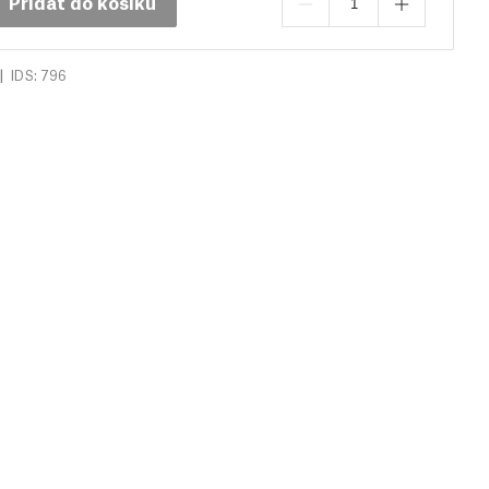
Přidat do košíku
|
IDS: 796