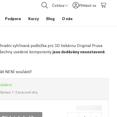
Čeština
Přihlásit se
Podpora
Kurzy
Blog
O nás
áhradní vyhřívaná podložka pro 3D tiskárnu Original Prusa
Všechny uvedené komponenty
jsou dodávány nesestavené
.
lát NENÍ součástí!
kladem
ípravy: 1–3 pracovní dny.