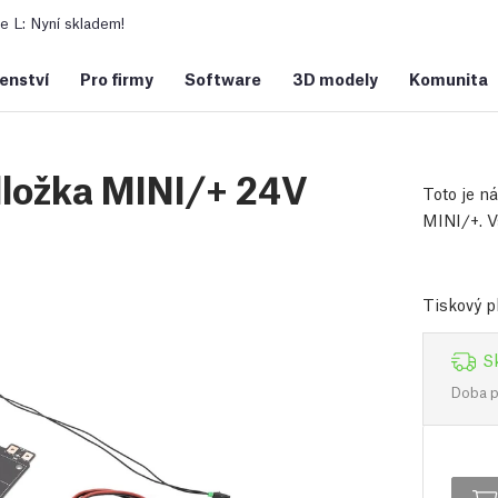
 L: Nyní skladem!
šenství
Pro firmy
Software
3D modely
Komunita
ložka MINI/+ 24V
Toto je n
MINI/+. 
Tiskový p
S
Doba př