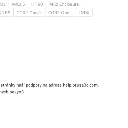
U3
MK3.5
HT90
MKx Enclosure
3.5S
CORE One/+
CORE One L
INDX
te stránky naší podpory na adrese
help.prusa3d.com
,
ených pokynů.