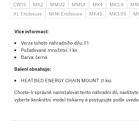
CW1S
MK2
MMU2
MMU1
MK4
MK3.9
MM
XL Enclosure
MINI Enclosure
MK4S
MK3.9S
MK
Více informací
:
Verze tohoto náhradního dílu:
F1
Požadované množství:
1
ks
Barva: černá
Balení obsahuje:
HEATBED ENERGY CHAIN MOUNT (1
ks
)
Chcete-li správně nainstalovat tento náhradní díl, navštiv
vyberte konkrétní model tiskárny a postupujte podle uved