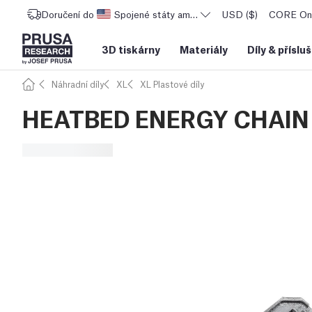
Doručení do
Spojené státy americké
USD ($)
CORE One
3D tiskárny
Materiály
Díly
&
příslu
Náhradní díly
XL
XL Plastové díly
HEATBED ENERGY CHAI