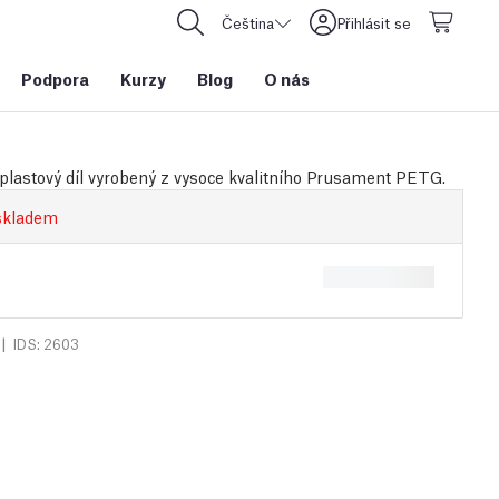
Čeština
Přihlásit se
Podpora
Kurzy
Blog
O nás
plastový díl vyrobený z vysoce kvalitního Prusament PETG.
skladem
|
IDS: 2603