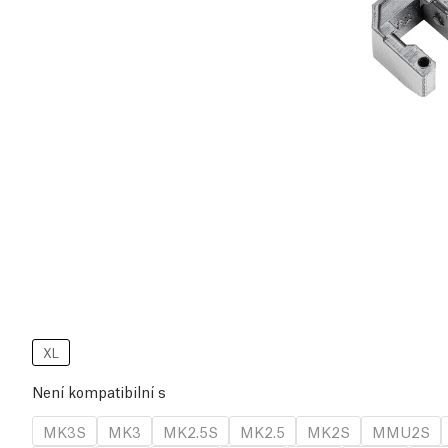
XL
Není kompatibilní s
MK3S
MK3
MK2.5S
MK2.5
MK2S
MMU2S