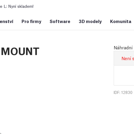
 L: Nyní skladem!
šenství
Pro firmy
Software
3D modely
Komunita
N MOUNT
Náhradní 
Není 
IDF: 12830