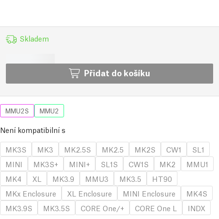
Skladem
Přidat do košíku
MMU2S
MMU2
Není kompatibilní s
MK3S
MK3
MK2.5S
MK2.5
MK2S
CW1
SL1
MINI
MK3S+
MINI+
SL1S
CW1S
MK2
MMU1
MK4
XL
MK3.9
MMU3
MK3.5
HT90
MKx Enclosure
XL Enclosure
MINI Enclosure
MK4S
MK3.9S
MK3.5S
CORE One/+
CORE One L
INDX