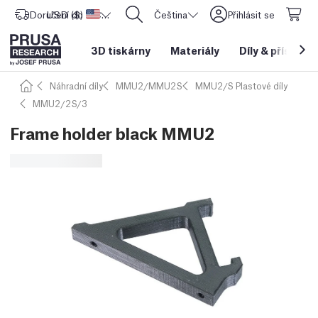
Doručení do
USD ($)
Spojené státy americké
CORE One L: Nyní skladem!
Čeština
Přihlásit se
3D tiskárny
Materiály
Díly
&
příslušen
Náhradní díly
MMU2/MMU2S
MMU2/S Plastové díly
MMU2/2S/3
Frame holder black MMU2