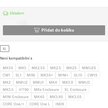
Skladem
Přidat do košíku
XL
Není kompatibilní s
MK3S
MK3
MK2.5S
MK2.5
MK2S
MMU2S
CW1
SL1
MINI
MK3S+
MINI+
SL1S
CW1S
MK2
MMU2
MMU1
MK4
MK3.9
MMU3
MK3.5
HT90
MKx Enclosure
XL Enclosure
MINI Enclosure
MK4S
MK3.9S
MK3.5S
CORE One/+
CORE One L
INDX