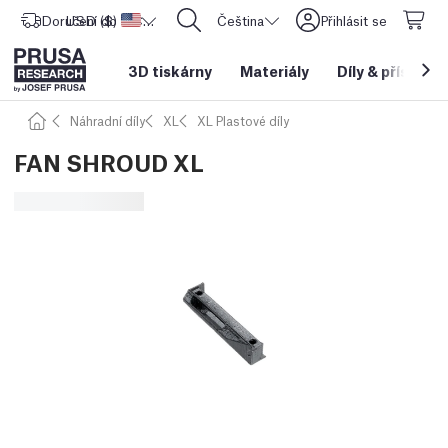
Doručení do
USD ($)
Spojené státy americké
CORE One L: Nyní skladem!
Čeština
Přihlásit se
3D tiskárny
Materiály
Díly
&
příslušen
Náhradní díly
XL
XL Plastové díly
FAN SHROUD XL