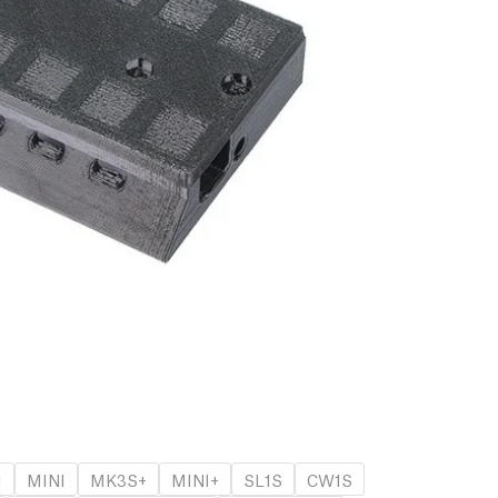
1
MINI
MK3S+
MINI+
SL1S
CW1S