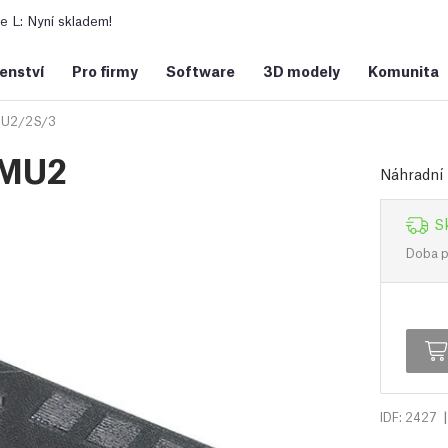
 L: Nyní skladem!
šenství
Pro firmy
Software
3D modely
Komunita
U2/2S/3
MMU2
Náhradní 
S
Doba př
|
IDF: 2427