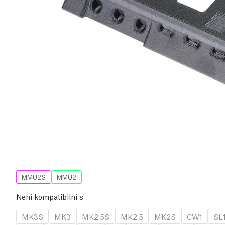
MMU2S
MMU2
Není kompatibilní s
MK3S
MK3
MK2.5S
MK2.5
MK2S
CW1
SL