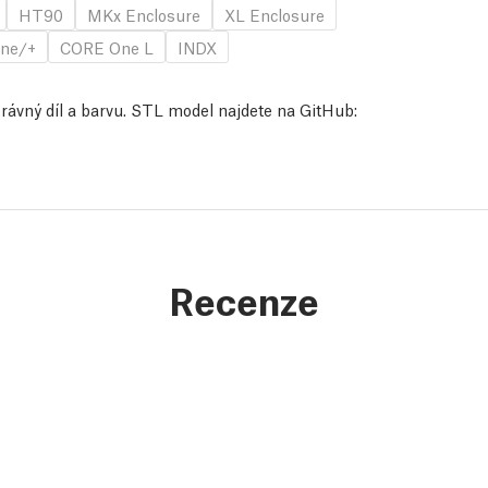
HT90
MKx Enclosure
XL Enclosure
ne/+
CORE One L
INDX
správný díl a barvu. STL model najdete na GitHub:
Recenze