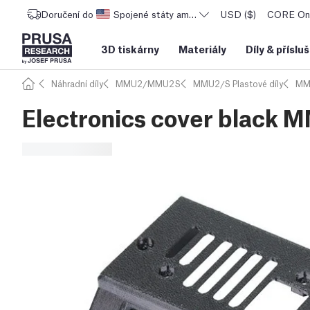
Doručení do
Spojené státy americké
USD ($)
CORE One
3D tiskárny
Materiály
Díly
&
příslu
Náhradní díly
MMU2/MMU2S
MMU2/S Plastové díly
MM
Electronics cover black 