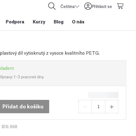
Čeština
Přihlásit se
Podpora
Kurzy
Blog
O nás
plastový díl vytisknutý z vysoce kvalitního PETG.
kladem
ípravy: 1–3 pracovní dny.
Přidat do košíku
IDS: 668