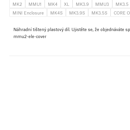
MK2
MMU1
MK4
XL
MK3.9
MMU3
MK3.5
MINI Enclosure
MK4S
MK3.9S
MK3.5S
CORE O
Náhradní tištený plastový díl. Ujistěte se, že objednáváte 
mmu2-ele-cover