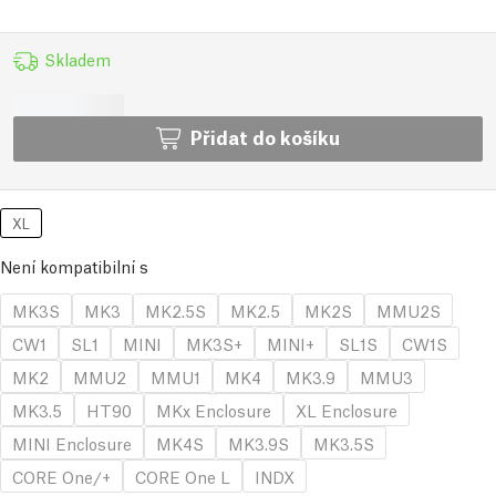
Skladem
Přidat do košíku
XL
Není kompatibilní s
MK3S
MK3
MK2.5S
MK2.5
MK2S
MMU2S
CW1
SL1
MINI
MK3S+
MINI+
SL1S
CW1S
MK2
MMU2
MMU1
MK4
MK3.9
MMU3
MK3.5
HT90
MKx Enclosure
XL Enclosure
MINI Enclosure
MK4S
MK3.9S
MK3.5S
CORE One/+
CORE One L
INDX