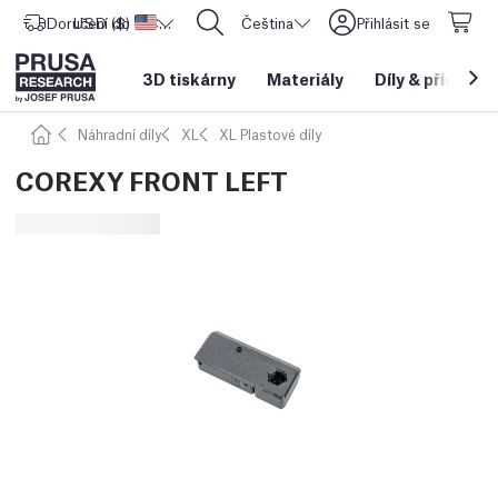
Doručení do
USD ($)
Spojené státy americké
CORE One L: Nyní skladem!
Čeština
Přihlásit se
3D tiskárny
Materiály
Díly
&
příslušen
Náhradní díly
XL
XL Plastové díly
COREXY FRONT LEFT