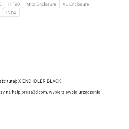
5
HT90
MKx Enclosure
XL Enclosure
INDX
źć tutaj:
X END IDLER BLACK
dzy na
help.prusa3d.com
, wybierz swoje urządzenie