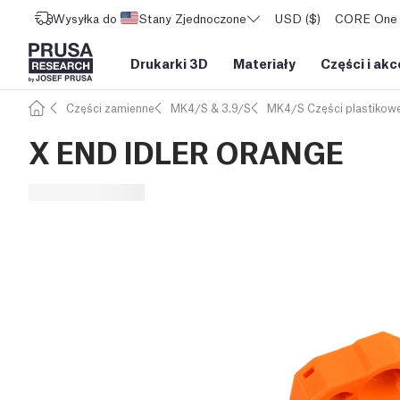
Wysyłka do
Stany Zjednoczone
USD ($)
CORE One L
Drukarki 3D
Materiały
Części i akc
Części zamienne
MK4/S & 3.9/S
MK4/S Części plastikow
X END IDLER ORANGE