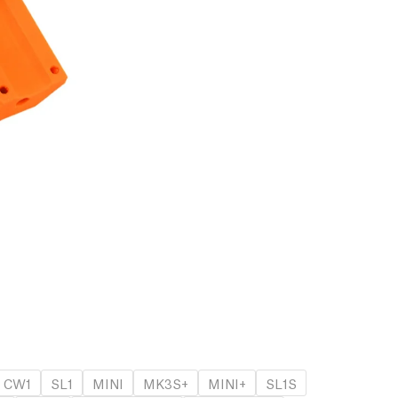
CW1
SL1
MINI
MK3S+
MINI+
SL1S