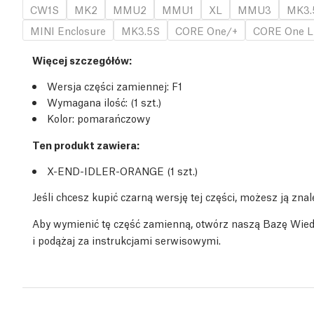
CW1S
MK2
MMU2
MMU1
XL
MMU3
MK3.
MINI Enclosure
MK3.5S
CORE One/+
CORE One L
Więcej szczegółów
:
Wersja części zamiennej:
F1
Wymagana ilość:
(1
szt.
)
Kolor: pomarańczowy
Ten produkt zawiera:
X-END-IDLER-ORANGE (1
szt.
)
Jeśli chcesz kupić czarną wersję tej części, możesz ją znale
Aby wymienić tę część zamienną, otwórz naszą Bazę Wie
i podążaj za instrukcjami serwisowymi.