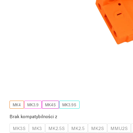
MK4
MK3.9
MK4S
MK3.9S
Brak kompatybilności z
MK3S
MK3
MK2.5S
MK2.5
MK2S
MMU2S