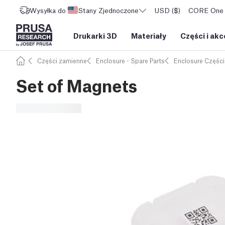
Wysyłka do
Stany Zjednoczone
USD ($)
CORE One L
Drukarki 3D
Materiały
Części i akc
Części zamienne
Enclosure - Spare Parts
Enclosure Częśc
Set of Magnets