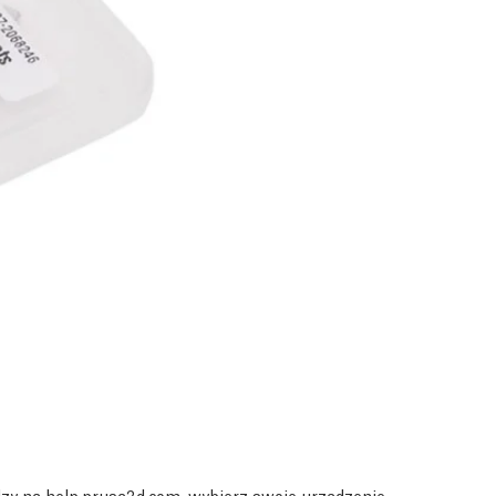
dzy na
help.prusa3d.com
, wybierz swoje urządzenie