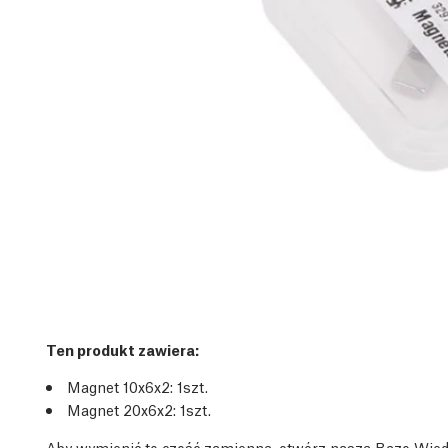
Ten produkt zawiera:
Magnet 10x6x2: 1
szt.
Magnet 20x6x2: 1
szt.
Aby wymienić tę część zamienną, otwórz naszą Bazę Wie