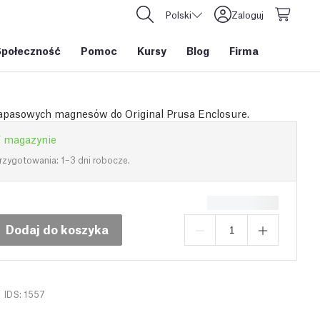
Polski
Zaloguj
Społeczność
Pomoc
Kursy
Blog
Firma
apasowych magnesów do Original Prusa Enclosure.
 magazynie
rzygotowania: 1–3 dni robocze.
Dodaj do koszyka
IDS: 1557