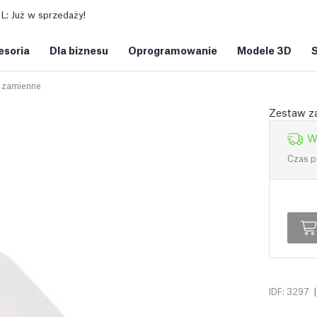
: Już w sprzedaży!
esoria
Dla biznesu
Oprogramowanie
Modele 3D
i zamienne
Zestaw z
W
Czas p
|
IDF: 3297