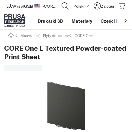
Wysyłka do
USD ($)
Stany Zjednoczone
CORE One L: Już w sprzedaży!
Polski
Zaloguj
Drukarki 3D
Materiały
Części i akces
Akcesoria
Płyty drukarskie
CORE One L
CORE One L Textured Powder-coated
Print Sheet