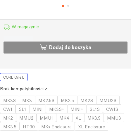
W magazynie
Dodaj do koszyka
CORE One L
Brak kompatybilności z
MK3S
MK3
MK2.5S
MK2.5
MK2S
MMU2S
CW1
SL1
MINI
MK3S+
MINI+
SL1S
CW1S
MK2
MMU2
MMU1
MK4
XL
MK3.9
MMU3
MK3.5
HT90
MKx Enclosure
XL Enclosure