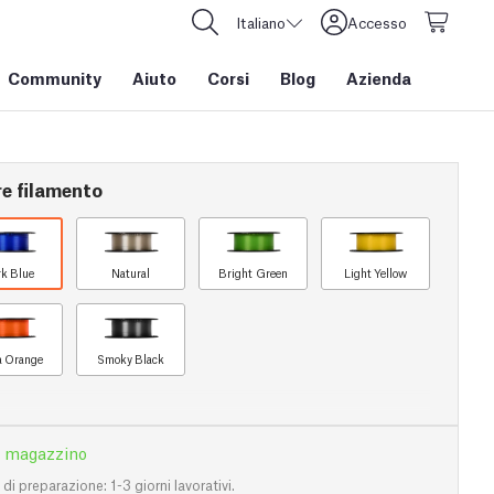
Italiano
Accesso
Community
Aiuto
Corsi
Blog
Azienda
re filamento
k Blue
Natural
Bright Green
Light Yellow
a Orange
Smoky Black
n magazzino
i preparazione: 1-3 giorni lavorativi.