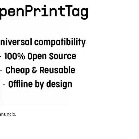
annuncio
.