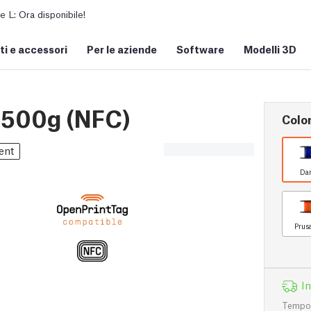
L: Ora disponibile!
i e accessori
Per le aziende
Software
Modelli 3D
 500g (NFC)
Colo
ent
Dar
Prus
I
Tempo d