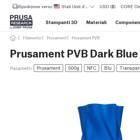
Spedizione verso
Stati Uniti d'America
USD ($)
CORE One 
Stampanti 3D
Materiali
Component
Filamento
Prusament
Prusament PVB
Prusament PVB Dark Blue
Prusament
500g
NFC
Blu
Transpar
Parametri