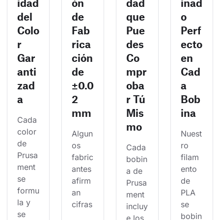
idad
ón
dad
inad
del
de
que
o
Colo
Fab
Pue
Perf
r
rica
des
ecto
Gar
ción
Co
en
anti
de
mpr
Cad
zad
±0.0
oba
a
a
2
r Tú
Bob
mm
Mis
ina
Cada 
mo
color 
Algun
Nuest
de 
os 
ro 
Cada 
Prusa
fabric
filam
bobin
ment 
antes 
ento 
a de 
se 
afirm
de 
Prusa
formu
an 
PLA 
ment 
la y 
cifras
se 
incluy
se 
bobin
e los 