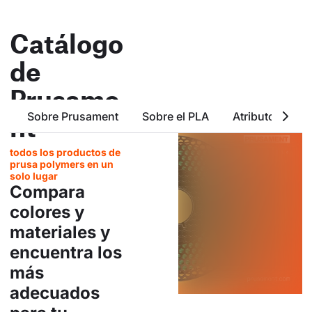
Catálogo
de
Prusame
Sobre Prusament
Sobre el PLA
Atributos Bási
nt
todos los productos de
prusa polymers en un
solo lugar
Compara
colores y
materiales y
encuentra los
más
adecuados