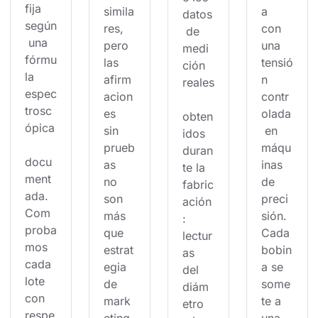
fija 
simila
a 
datos
según
res, 
con 
 de 
 una 
pero 
una 
medi
fórmu
las 
tensió
ción 
la 
afirm
n 
reales
espec
acion
contr
trosc
es 
olada
obten
ópica
sin 
 en 
idos 
prueb
máqu
duran
docu
as 
inas 
te la 
ment
no 
de 
fabric
ada. 
son 
preci
ación
Com
más 
sión. 
: 
proba
que 
Cada 
lectur
mos 
estrat
bobin
as 
cada 
egia 
a se 
del 
lote 
de 
some
diám
con 
mark
te a 
etro 
respe