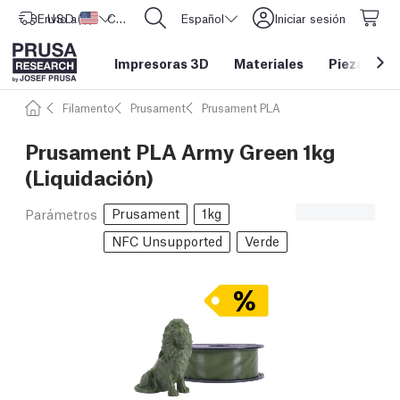
Envío a
USD ($)
Estados Unidos
CORE One L: ¡Ya disponible!
Español
Iniciar sesión
Impresoras 3D
Materiales
Piezas y a
Filamento
Prusament
Prusament PLA
Prusament PLA Army Green 1kg
(Liquidación)
Prusament
1kg
Parámetros
NFC Unsupported
Verde