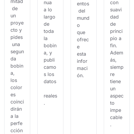
mitad
nua 
con 
entos
 de 
a lo 
suavi
 del 
un 
largo 
dad 
mund
proye
de 
de 
o 
cto y 
toda 
princi
que 
pides
la 
pio a 
ofrec
 una 
bobin
fin. 
e 
segun
a, y 
Adem
esta 
da 
publi
ás, 
infor
bobin
camo
siemp
maci
a, 
s los 
re 
ón.
los 
datos
tiene 
color
un 
es 
reales
aspec
coinci
.
to 
dirán 
impe
a la 
cable
perfe
.
cción