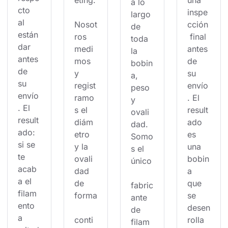
eting.
una 
a lo 
cto 
inspe
largo 
al 
Nosot
cción
de 
están
ros 
 final 
toda 
dar 
medi
antes 
la 
antes 
mos 
de 
bobin
de 
y 
su 
a, 
su 
regist
envío
peso 
envío
ramo
. El 
y 
. El 
s el 
result
ovali
result
diám
ado 
dad. 
ado: 
etro 
es 
Somo
si se 
y la 
una 
s el 
te 
ovali
bobin
único
acab
dad 
a 
a el 
de 
que 
fabric
filam
forma
se 
ante 
ento 
desen
de 
a 
conti
rolla 
filam