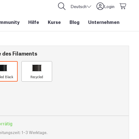
Deutsch
Login
mmunity
Hilfe
Kurse
Blog
Unternehmen
e des Filaments
led Black
Recycled
rrätig
eitungszeit: 1–3 Werktage.