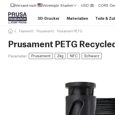
Versand nach
Vereinigte Staaten
USD ($)
CORE One 
3D-Drucker
Materialien
Teile
&
Zu
Filament
Prusament
Prusament PETG
Prusament PETG Recycled
Prusament
2kg
NFC
Schwarz
Parameter