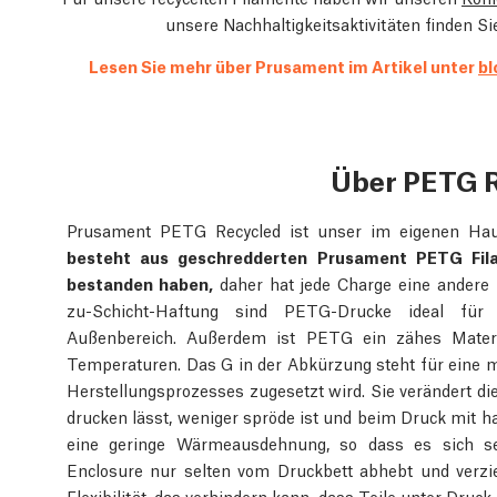
unsere Nachhaltigkeitsaktivitäten finden S
Lesen Sie mehr über Prusament im Artikel unter
bl
Über PETG 
Prusament PETG Recycled ist unser im eigenen Haus
besteht aus geschredderten Prusament PETG Filam
bestanden haben,
daher hat jede Charge eine andere 
zu-Schicht-Haftung sind PETG-Drucke ideal fü
Außenbereich. Außerdem ist PETG ein zähes Materi
Temperaturen. Das G in der Abkürzung steht für eine m
Herstellungsprozesses zugesetzt wird. Sie verändert die
drucken lässt, weniger spröde ist und beim Druck mit h
eine geringe Wärmeausdehnung, so dass es sich s
Enclosure nur selten vom Druckbett abhebt und ver
Flexibilität, das verhindern kann, dass Teile unter D