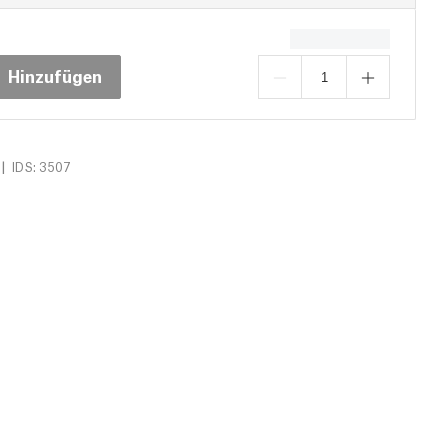
Hinzufügen
|
IDS: 3507
Downloads (16)