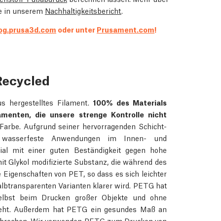
ie in unserem
Nachhaltigkeitsbericht
.
og.prusa3d.com
oder unter
Prusament.com
!
Recycled
 hergestelltes Filament.
100% des Materials
enten, die unsere strenge Kontrolle nicht
Farbe. Aufgrund seiner hervorragenden Schicht-
r wasserfeste Anwendungen im Innen- und
al mit einer guten Beständigkeit gegen hohe
it Glykol modifizierte Substanz, die während des
 Eigenschaften von PET, so dass es sich leichter
albtransparenten Varianten klarer wird. PETG hat
elbst beim Drucken großer Objekte und ohne
zieht. Außerdem hat PETG ein gesundes Maß an
ruck brechen. Wir verwenden PETG zum Drucken von