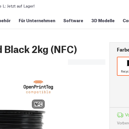
L: Jetzt auf Lager!
behör
Für Unternehmen
Software
3D Modelle
Co
 Black 2kg (NFC)
Farb
Recyc
Vo
Vorber