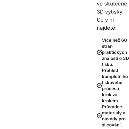
ve skutečné 
3D výtisky.
Co v ní 
najdete:  
Více než 60
stran
praktických
znalostí o 3D
tisku.
Přehled
kompletního
tiskového
procesu
krok za
krokem.
Průvodce
materiály a
návody pro
slicování.