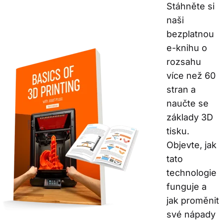
Stáhněte si 
naši 
bezplatnou 
e-knihu o 
rozsahu 
více než 60 
stran a 
naučte se 
základy 3D 
tisku. 
Objevte, jak 
tato 
technologie 
funguje a 
jak proměnit 
své nápady 