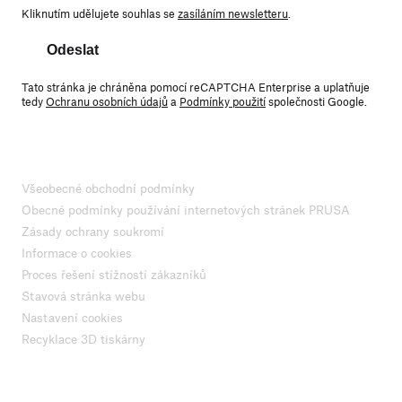
Kliknutím udělujete souhlas se
zasíláním newsletteru
.
Odeslat
Tato stránka je chráněna pomocí reCAPTCHA Enterprise a uplatňuje
tedy
Ochranu osobních údajů
a
Podmínky použití
společnosti Google.
Všeobecné obchodní podmínky
Obecné podmínky používání internetových stránek PRUSA
Zásady ochrany soukromí
Informace o cookies
Proces řešení stížností zákazníků
Stavová stránka webu
Nastavení cookies
Recyklace 3D tiskárny