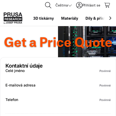
Čeština
Přihlásit se
3D tiskárny
Materiály
Díly
&
příslušens
Get a Price Quote
Kontaktní údaje
Celé jméno
Povinné
E-mailová adresa
Povinné
Telefon
Povinné