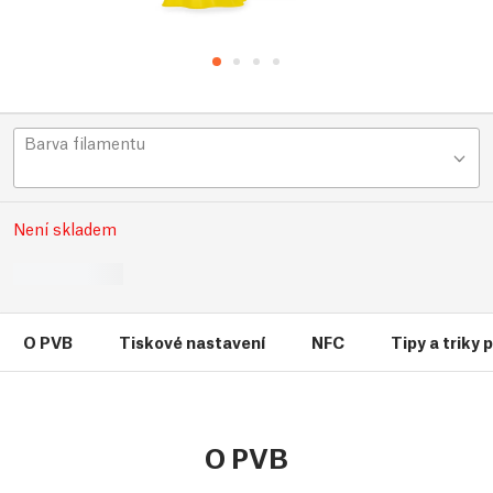
Barva filamentu
Není skladem
O PVB
Tiskové nastavení
NFC
Tipy a triky
O PVB