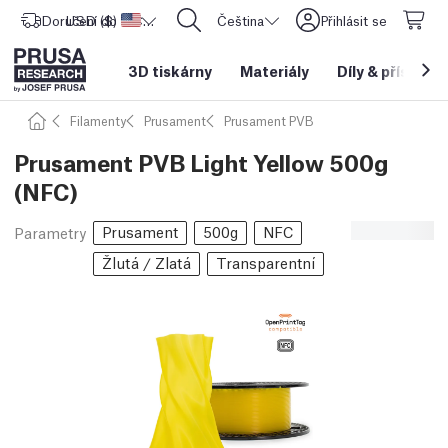
Doručení do
USD ($)
Spojené státy americké
CORE One L: Nyní skladem!
Čeština
Přihlásit se
3D tiskárny
Materiály
Díly
&
příslušen
Filamenty
Prusament
Prusament PVB
Prusament PVB Light Yellow 500g
(NFC)
Prusament
500g
NFC
Parametry
Žlutá / Zlatá
Transparentní