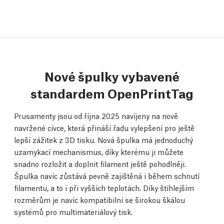
Nové špulky vybavené
standardem OpenPrintTag
Prusamenty jsou od října 2025 navíjeny na nově
navržené cívce, která přináší řadu vylepšení pro ještě
lepší zážitek z 3D tisku. Nová špulka má jednoduchý
uzamykací mechanismus, díky kterému ji můžete
snadno rozložit a doplnit filament ještě pohodlněji.
Špulka navíc zůstává pevně zajištěná i během schnutí
filamentu, a to i při vyšších teplotách. Díky štíhlejším
rozměrům je navíc kompatibilní se širokou škálou
systémů pro multimateriálový tisk.