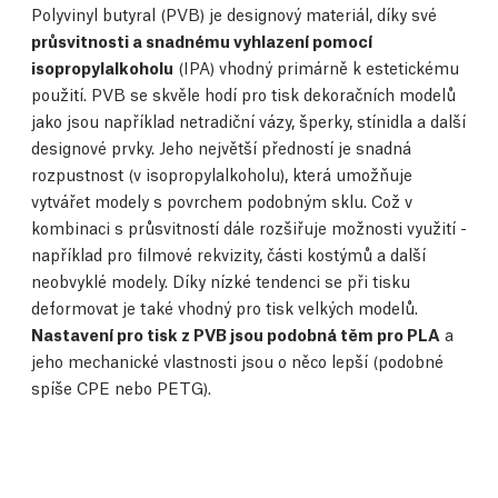
Polyvinyl butyral (PVB) je designový materiál, díky své
průsvitnosti a snadnému vyhlazení pomocí
isopropylalkoholu
(IPA) vhodný primárně k estetickému
použití. PVB se skvěle hodí pro tisk dekoračních modelů
jako jsou například netradiční vázy, šperky, stínidla a další
designové prvky. Jeho největší předností je snadná
rozpustnost (v isopropylalkoholu), která umožňuje
vytvářet modely s povrchem podobným sklu. Což v
kombinaci s průsvitností dále rozšiřuje možnosti využití -
například pro filmové rekvizity, části kostýmů a další
neobvyklé modely. Díky nízké tendenci se při tisku
deformovat je také vhodný pro tisk velkých modelů.
Nastavení pro tisk z PVB jsou podobná těm pro PLA
a
jeho mechanické vlastnosti jsou o něco lepší (podobné
spíše CPE nebo PETG).