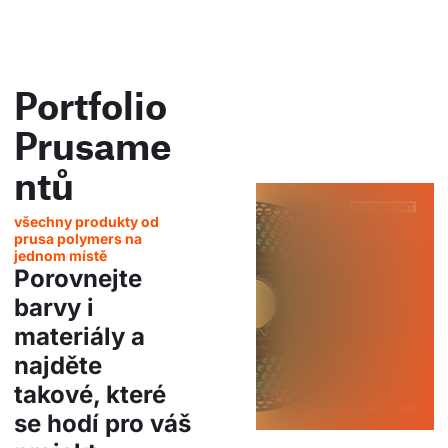
Portfolio
Prusame
ntů
všechny produkty od
prusa polymers na
jednom místě
Porovnejte
barvy i
materiály a
najděte
takové, které
se hodí pro váš