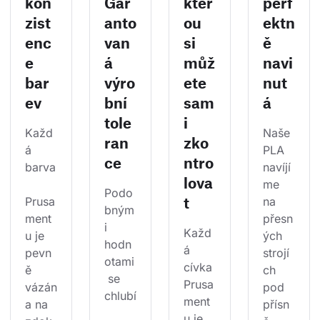
kon
Gar
kter
perf
zist
anto
ou
ektn
enc
van
si
ě
e
á
můž
navi
bar
výro
ete
nut
ev
bní
sam
á
tole
i
Každ
Naše 
ran
zko
á 
PLA 
ce
ntro
barva
navíjí
lova
me 
Podo
t
Prusa
na 
bným
ment
přesn
i 
Každ
u je 
ých 
hodn
á 
pevn
strojí
otami
cívka 
ě 
ch 
 se 
Prusa
vázán
pod 
chlubí
ment
a na 
přísn
u je 