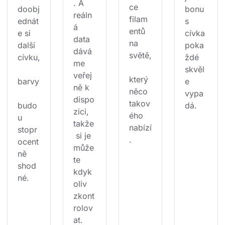
. A 
ce 
doobj
bonu
reáln
filam
ednát
s 
á 
entů 
e si 
cívka 
data 
na 
další 
poka
dává
světě,
cívku,
ždé 
me 
skvěl
veřej
který 
barvy
e 
ně k 
něco 
vypa
dispo
takov
budo
dá.
zici, 
ého 
u 
takže
nabízí
stopr
 si je 
.
ocent
může
ně 
te 
shod
kdyk
né.
oliv 
zkont
rolov
at.