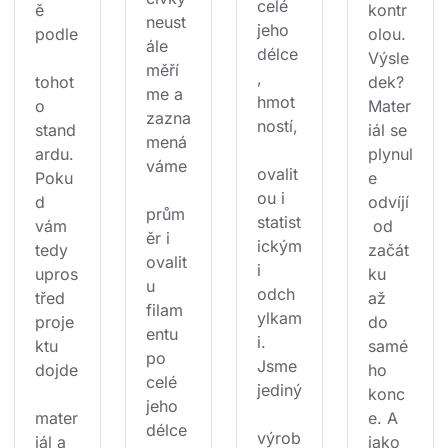
celé 
ě 
kontr
neust
jeho 
podle
olou. 
ále 
délce
Výsle
měří
, 
tohot
dek? 
me a 
hmot
o 
Mater
zazna
ností,
stand
iál se 
mená
ardu. 
plynul
váme
ovalit
Poku
e 
ou i 
d 
odvíjí
prům
statist
vám 
 od 
ěr i 
ickým
tedy 
začát
ovalit
i 
upros
ku 
u 
odch
třed 
až 
filam
ylkam
proje
do 
entu 
i. 
ktu 
samé
po 
Jsme 
dojde
ho 
celé 
jediný
konc
jeho 
mater
e. A 
délce
výrob
iál a 
jako 