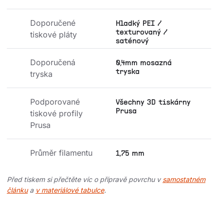
Doporučené 
Hladký PEI /
texturovaný /
tiskové pláty
saténový
Doporučená 
0,4mm mosazná
tryska
tryska
Podporované 
Všechny 3D tiskárny
Prusa
tiskové profily 
Prusa
Průměr filamentu
1,75 mm
Před tiskem si přečtěte víc o přípravě povrchu v
samostatném
článku
a
v materiálové tabulce
.