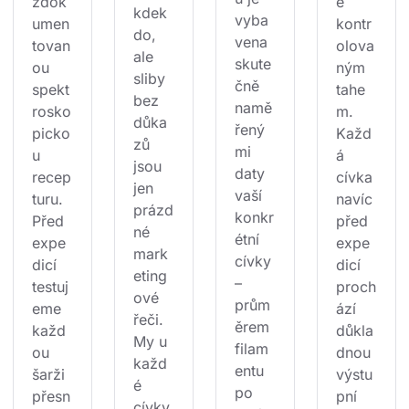
zdok
ě 
kdek
vyba
umen
kontr
do, 
vena 
tovan
olova
ale 
skute
ou 
ným 
sliby 
čně 
spekt
tahe
bez 
namě
rosko
m. 
důka
řený
picko
Každ
zů 
mi 
u 
á 
jsou 
daty 
recep
cívka 
jen 
vaší 
turu. 
navíc 
prázd
konkr
Před 
před 
né 
étní 
expe
expe
mark
cívky 
dicí 
dicí 
eting
– 
testuj
proch
ové 
prům
eme 
ází 
řeči. 
ěrem 
každ
důkla
My u 
filam
ou 
dnou 
každ
entu 
šarži 
výstu
é 
po 
přesn
pní 
cívky 