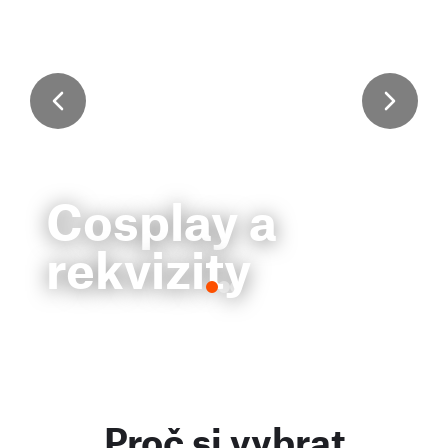
Cosplay a
rekvizity
Proč si vybrat