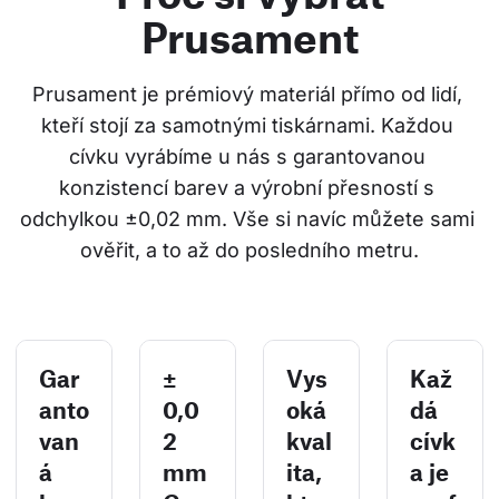
Prusament
Prusament je prémiový materiál přímo od lidí, 
kteří stojí za samotnými tiskárnami. Každou 
cívku vyrábíme u nás s garantovanou 
konzistencí barev a výrobní přesností s 
odchylkou ±0,02 mm. Vše si navíc můžete sami 
ověřit, a to až do posledního metru.
Gar
±
Vys
Kaž
anto
0,0
oká
dá
van
2
kval
cívk
á
mm
ita,
a je