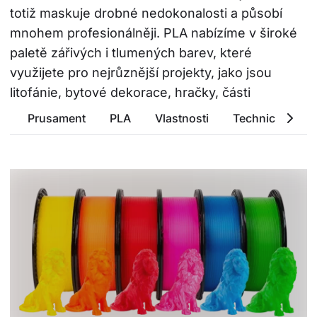
totiž maskuje drobné nedokonalosti a působí 
mnohem profesionálněji. PLA nabízíme v široké 
paletě zářivých i tlumených barev, které 
využijete pro nejrůznější projekty, jako jsou 
litofánie, bytové dekorace, hračky, části 
kostýmů a mnoho dalšího.
Prusament
PLA
Vlastnosti
Technické para