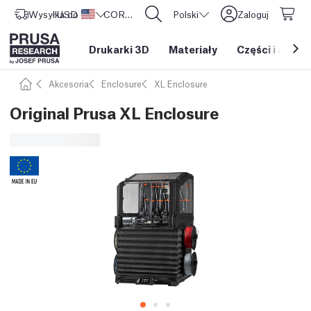
Wysyłka do
USD ($)
Stany Zjednoczone
CORE One L: Już w sprzedaży!
Polski
Zaloguj
Drukarki 3D
Materiały
Części i akces
Akcesoria
Enclosure
XL Enclosure
Original Prusa XL Enclosure