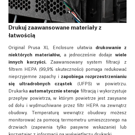
Drukuj zaawansowane materiały z
łatwością
Original Prusa XL Enclosure ułatwia
drukowanie z
niektórych materiałów,
a jednocześnie dodaje
wiele
innych korzyści.
Zaawansowany system filtracji z
filtrem HEPA (99,9% skuteczności) pomaga redukować
nieprzyjemne zapachy i
zapobiega rozprzestrzenianiu
się ultradrobnych cząstek
(UFPS) w powietrzu.
Drukarka
automatycznie steruje
filtracją i wykorzystuje
przepływ powietrza, w którym powietrze jest zasysane
od dołu i wydmuchiwane przez filtr HEPA na zewnątrz
obudowy. Temperaturę wewnątrz obudowy możesz
monitorować za pomocą termometru umieszczonego na
drzwiach (zapewnia tylko pasywne wskazanie) lub
korzystając z informacji na wyświetlaczu drukarki.