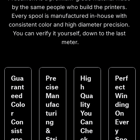
by the same people who build the printers. 
Every spool is manufactured in-house with 
consistent color and high diameter precision. 
You can verify it yourself, down to the last 
meter.
Gua
Pre
Hig
Perf
rant
cise
h
ect
eed
Man
Qua
Win
Colo
ufac
lity
ding
r
turi
You
On
Con
ng
Can
Ever
sist
&
Che
y
enc
Stri
ck
Spo