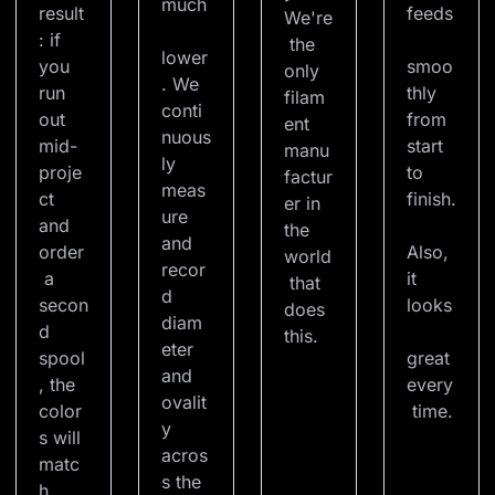
much
result
feeds
We're
: if 
 the 
lower
you 
smoo
only 
. We 
run 
thly 
filam
conti
out 
from 
ent 
nuous
mid-
start 
manu
ly 
proje
to 
factur
meas
ct 
finish.
er in 
ure 
and 
the 
and 
order
Also, 
world
recor
 a 
it 
 that 
d 
secon
looks
does 
diam
d 
this.
eter 
spool
great 
and 
, the 
every
ovalit
color
 time.
y 
s will 
acros
matc
s the 
h 