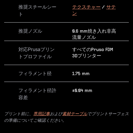
推奨スチールシー
テクスチャー
/
サテ
ト
ン
推奨ノズル
0.6 mm焼き入れ非高
流量ノズル
対応Prusaプリン
すべてのPrusa FDM
トプロファイル
3Dプリンター
フィラメント径
1.75 mm
フィラメント径許
±0.04 mm
容差
プリント前に、
専用記事
および
素材テーブル
でプリントサーフェス
の準備についてご確認ください。