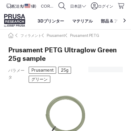
配送先
USD ($)
アメリカ合衆国
CORE One L: Now In Stock!
日本語
ログイン
3Dプリンター
マテリアル
部品
&
アクセサ
フィラメント
Prusament
Prusament PETG
Prusament PETG Ultraglow Green
25g sample
Prusament
25g
パラメー
タ
グリーン