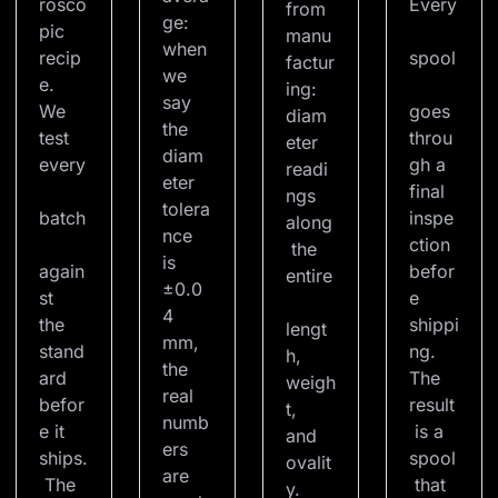
rosco
Every
from 
ge: 
pic 
manu
when 
recip
spool
factur
we 
e. 
ing: 
say 
We 
goes 
diam
the 
test 
throu
eter 
diam
every
gh a 
readi
eter 
final 
ngs 
tolera
batch
inspe
along
nce 
ction 
 the 
is 
again
befor
entire
±0.0
st 
e 
4 
the 
shippi
lengt
mm, 
stand
ng. 
h, 
the 
ard 
The 
weigh
real 
befor
result
t, 
numb
e it 
 is a 
and 
ers 
ships.
spool
ovalit
are 
 The 
 that 
y. 