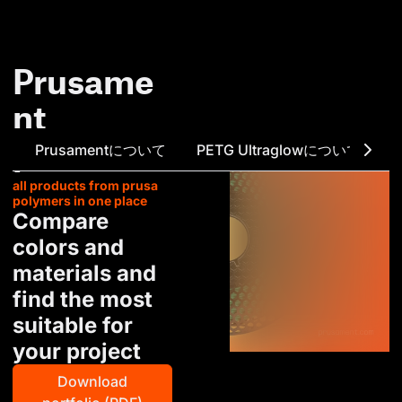
Prusame
nt
portfolio
Prusamentについて
PETG Ultraglowについて
all products from prusa
polymers in one place
Compare
colors and
materials and
find the most
suitable for
your project
Download