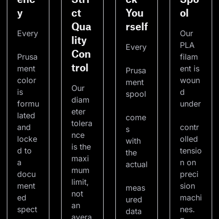
y
ct
You
ol
Qua
rself
Every
Our 
lity
PLA 
Every
Con
Prusa
filam
trol
ment 
ent is 
Prusa
color 
woun
ment 
Our 
is 
d 
spool
diam
formu
under
eter 
lated 
come
tolera
and 
contr
s 
nce 
locke
olled 
with 
is the 
d to 
tensio
the 
maxi
a 
n on 
actual
mum 
docu
preci
limit, 
ment
sion 
meas
not 
ed 
machi
ured 
an 
spect
nes. 
data 
avera