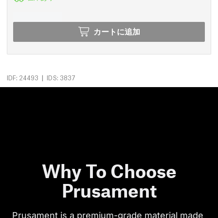
カートに追加
|
IDF: 24493
IDS: 3837
Why To Choose
Prusament
Prusament is a premium-grade material made 