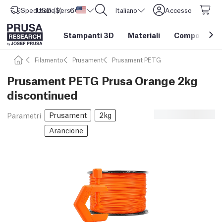
Spedizione verso
USD ($)
CORE One L: Ora disponibile!
Stati Uniti d'America
Italiano
Accesso
Stampanti 3D
Materiali
Componenti e
Filamento
Prusament
Prusament PETG
Prusament PETG Prusa Orange 2kg
discontinued
Prusament
2kg
Parametri
Arancione