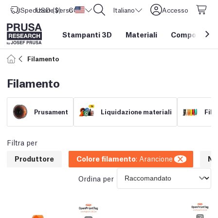
Spedizione verso
USD ($)
CORE One L: Ora disponibile!
Stati Uniti d'America
Italiano
Accesso
Stampanti 3D
Materiali
Componenti e
Filamento
Filamento
Prusament
Liquidazione materiali
Fila
Filtra per
Produttore
Colore filamento
:
Arancione
NF
Ordina per